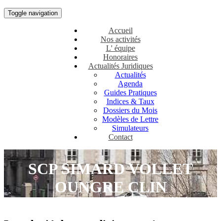
Toggle navigation
Accueil
Nos activités
L' équipe
Honoraires
Actualités Juridiques
Actualités
Agenda
Guides Pratiques
Indices & Taux
Dossiers du Mois
Modèles de Lettre
Simulateurs
Contact
SCP SIMARD VOLLET
OUNGRE CLIN
Avocat à Orléans