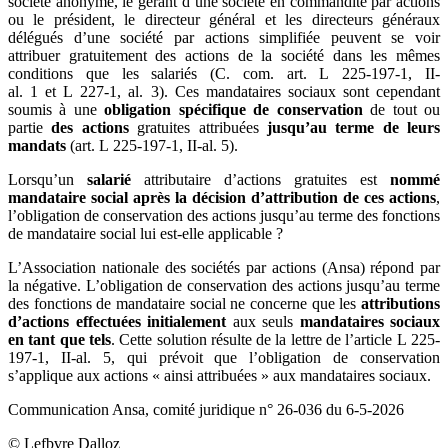
société anonyme, le gérant d’une société en commandite par actions
ou le président, le directeur général et les directeurs généraux
délégués d’une société par actions simplifiée peuvent se voir
attribuer gratuitement des actions de la société dans les mêmes
conditions que les salariés (C. com. art. L 225-197-1, II-
al. 1 et L 227-1, al. 3). Ces mandataires sociaux sont cependant
soumis à une
obligation spécifique de conservation
de tout ou
partie
des actions
gratuites attribuées
jusqu’au terme de leurs
mandats
(art. L 225-197-1, II-al. 5).
Lorsqu’un
salarié
attributaire d’actions gratuites est
nommé
mandataire social après la décision d’attribution de ces actions
,
l’obligation de conservation des actions jusqu’au terme des fonctions
de mandataire social lui est-elle applicable ?
L’Association nationale des sociétés par actions (Ansa) répond par
la négative. L’obligation de conservation des actions jusqu’au terme
des fonctions de mandataire social ne concerne que les
attributions
d’actions effectuées initialement
aux seuls
mandataires sociaux
en tant que tels
. Cette solution résulte de la lettre de l’article L 225-
197-1, II-al. 5, qui prévoit que l’obligation de conservation
s’applique aux actions « ainsi attribuées » aux mandataires sociaux.
Communication Ansa, comité juridique n° 26-036 du 6-5-2026
© Lefbvre Dalloz